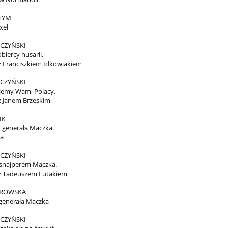
 TYM
xel
CZYŃSKI
biercy husarii.
 Franciszkiem Idkowiakiem
CZYŃSKI
jemy Wam, Polacy.
 Janem Brzeskim
IK
 generała Maczka.
ra
CZYŃSKI
snajperem Maczka.
 Tadeuszem Lutakiem
BROWSKA
 generała Maczka
CZYŃSKI