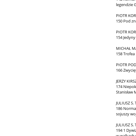
legendzie 
PIOTR KOR
150 Pod zn
PIOTR KOR
154 Jedyny 
MICHAŁ M
158 Trofea
PIOTR PO
166 Zwycię
JERZY KIRS
174 Niepo
Stanisław 
JULIUSZ S.
186 Norma
sojuszy w
JULIUSZ S.
194 1 Dywi
w walkach