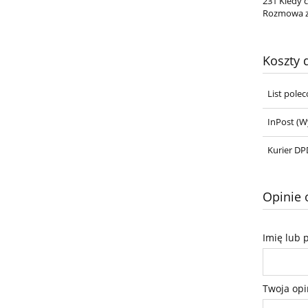
231 Kiedy c
Rozmowa z
Koszty
List pole
InPost
(Wy
Kurier DPD
Opinie 
Imię lub 
Twoja opi