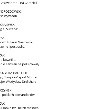
i 2 szwadronu na Gardzieli
F DROZDOWSKI
asa wywiadu
KRAJEWSKI
g z „Sułtana”
ZAK
kownik Leon Gnatowski.
zenie i postrach...
ZAK
pułkownika.
hold Fanslau na polu chwały
DOŻYCKA-PAOLETTI
y „Skorpion” spod Monte
ajor Władysław Drelicharz
CZYŃSKI
mi polskich komandosów
ZAK
u spokojny i pełen męstwa.