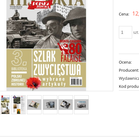
Cena nie zawiera ewent
12
Cena:
płatności
szt
Ocena:
Producent
Wydawnic
Kod produ