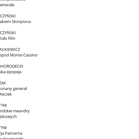
Generała
CZYŃSKI
akiem Skorpiona
CZYŃSKI
taki film
ACKIEWICZ
 spod Monte Cassino
DHORODECKI
ska epopeja
ZAK
konany generał
Maczek
 TYM
ndzkie meandry
ojskowych
 TYM
zja Pancerna
 w Normandii