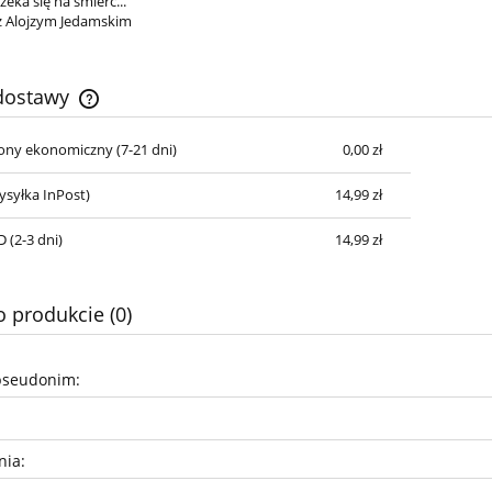
zeka się na śmierć...
 Alojzym Jedamskim
 dostawy
cony ekonomiczny (7-21 dni)
0,00 zł
Cena nie zawiera ewentualnych kosztów
płatności
syłka InPost)
14,99 zł
 (2-3 dni)
14,99 zł
o produkcie (0)
pseudonim:
nia: