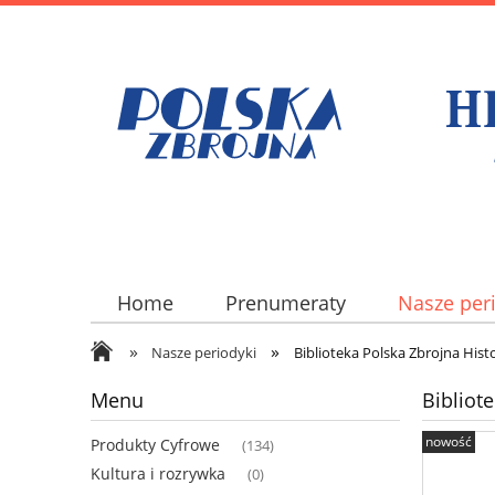
Home
Prenumeraty
Nasze per
»
»
Nasze periodyki
Biblioteka Polska Zbrojna Histo
Menu
Bibliot
nowość
Produkty Cyfrowe
(134)
Kultura i rozrywka
(0)