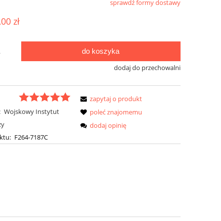
sprawdź formy dostawy
ualnych kosztów
,00 zł
do koszyka
.
dodaj do przechowalni
zapytaj o produkt
:
Wojskowy Instytut
poleć znajomemu
zy
dodaj opinię
ktu:
F264-7187C