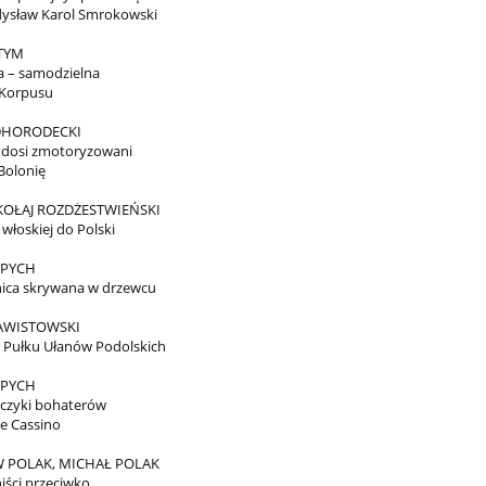
ysław Karol Smrokowski
 TYM
 – samodzielna
 Korpusu
DHORODECKI
dosi zmotoryzowani
Bolonię
KOŁAJ ROZDŻESTWIEŃSKI
 włoskiej do Polski
 PYCH
ica skrywana w drzewcu
AWISTOWSKI
2 Pułku Ułanów Podolskich
 PYCH
czyki bohaterów
e Cassino
 POLAK, MICHAŁ POLAK
ści przeciwko