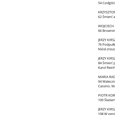
54 Czołgiśc
KRZYSZTO
62 Śmierć 
WOJCIECH 
66 Brownin
JERZY KIRS
76 Podpuł
Niósł zniszc
JERZY KIRS
84 Śmierć 
Karol Rein
MARIA RA
94 Waleczn
Cassino. M
PIOTR KOR
100 Ślada
JERZY KIRS
108 W ogni