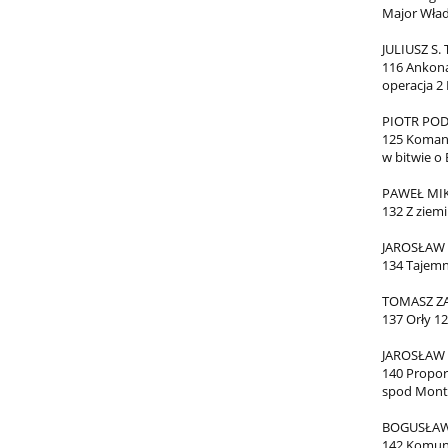
Major Wład
JULIUSZ S.
116 Ankona
operacja 2
PIOTR PO
125 Koman
w bitwie o 
PAWEŁ MI
132 Z ziemi
JAROSŁAW
134 Tajemn
TOMASZ Z
137 Orły 1
JAROSŁAW
140 Propor
spod Mont
BOGUSŁAW
142 Komuni