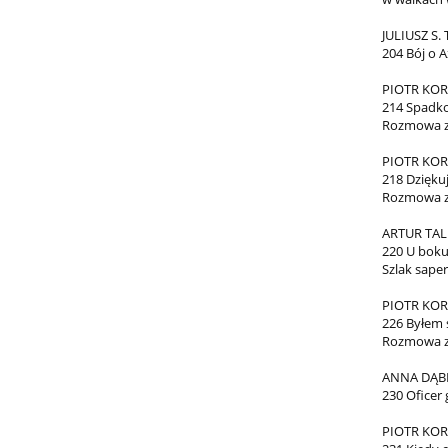
JULIUSZ S.
204 Bój o A
PIOTR KOR
214 Spadko
Rozmowa z
PIOTR KOR
218 Dzięku
Rozmowa z
ARTUR TAL
220 U boku
Szlak sape
PIOTR KOR
226 Byłem 
Rozmowa z
ANNA DĄ
230 Oficer
PIOTR KOR