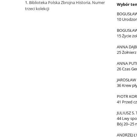
Biblioteka Polska Zbrojna Historia. Numer
Wybór tem
trzeci kolekcji
BOGUSŁAW
10 Urodzon
BOGUSŁAW
15 Życie żo
ANNA DĄ
25 Żołnierz
ANNA PUTK
26 Czas Ge
JAROSŁAW
36 Krew pły
PIOTR KOR
41 Przed c
JULIUSZ S.
44 Lwy spo
Bój 20–25 
ANDRZEJ Ł