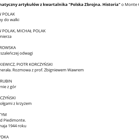
atyczny artykułów z kwartalnika "Polska Zbrojna. Historia"
o Monte 
 POLAK
y do walki
 POLAK, MICHAŁ POLAK
łnierza
BROWSKA
 szaleńczej odwagi
IEWICZ, PIOTR KORCZYŃSKI
nerała. Rozmowa z prof. Zbigniewem Wawrem
 RUBIN
nie z gór
CZYŃSKI
zołgami z krzyżem
 TYM
d Piedimonte.
maja 1944 roku
YDKA