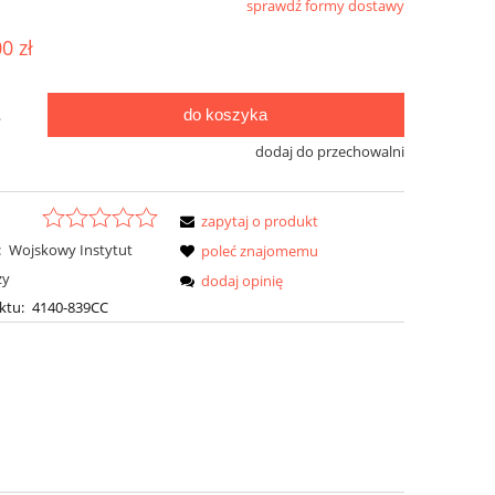
sprawdź formy dostawy
ualnych kosztów
00 zł
do koszyka
.
dodaj do przechowalni
zapytaj o produkt
:
Wojskowy Instytut
poleć znajomemu
zy
dodaj opinię
ktu:
4140-839CC