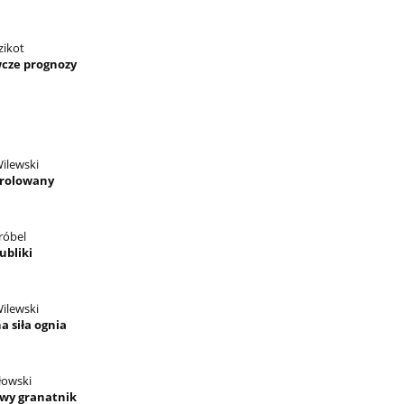
zikot
cze prognozy
Wilewski
trolowany
róbel
bliki
Wilewski
a siła ognia
łowski
wy granatnik