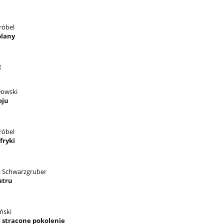
róbel
plany
E
łowski
oju
róbel
fryki
a Schwarzgruber
atru
iński
t stracone pokolenie