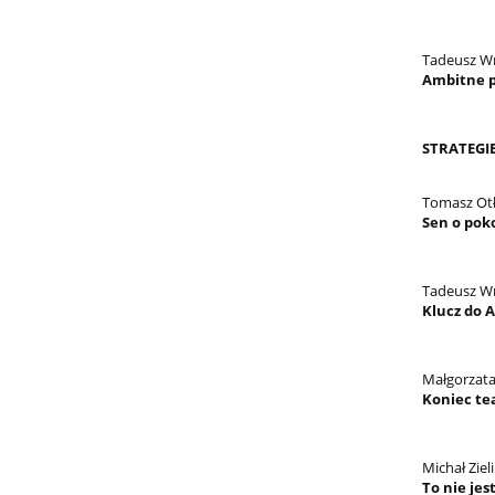
Tadeusz W
Ambitne 
STRATEGI
Tomasz Ot
Sen o pok
Tadeusz W
Klucz do A
Małgorzat
Koniec te
Michał Ziel
To nie jes