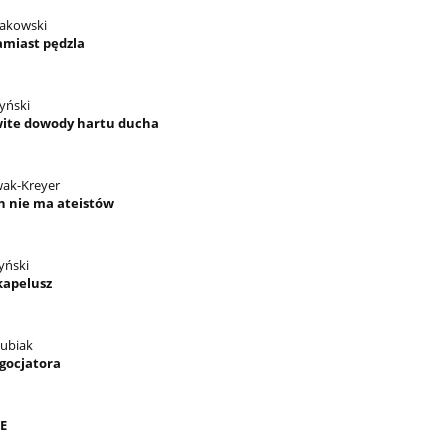
takowski
amiast pędzla
yński
ite dowody hartu ducha
wak-Kreyer
 nie ma ateistów
yński
kapelusz
Kubiak
gocjatora
E