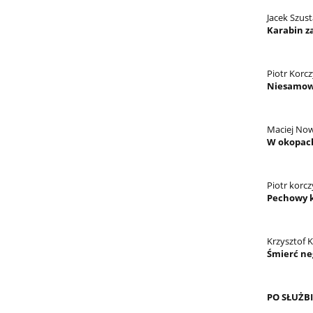
Jacek Szus
Karabin z
Piotr Korcz
Niesamow
Maciej No
W okopach
Piotr korcz
Pechowy 
Krzysztof 
Śmierć ne
PO SŁUŻBI