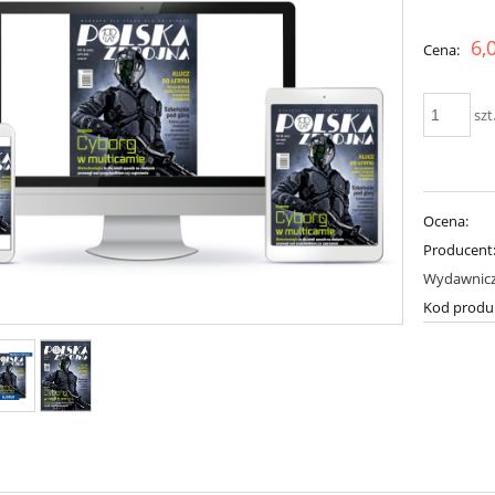
Cena nie zawiera ewent
6,
Cena:
płatności
szt
Ocena:
Producent
Wydawnic
Kod produ