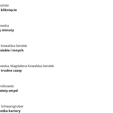
siński
 kliknięcie
owska
ię minuty
 Kowalska-Sendek
siebie i innych
owska, Magdalena Kowalska-Sendek
 trudne czasy
olitowski
zósty zmysł
a Schwarzgruber
ieżka kariery