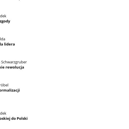
ndek
zgody
lda
a lidera
a Schwarzgruber
ie rewolucja
róbel
ormalizacji
ndek
oskiej do Polski