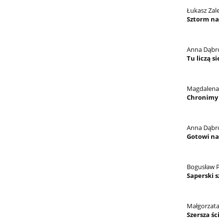
Łukasz Zale
Sztorm na
Anna Dąbr
Tu liczą s
Magdalena
Chronimy 
Anna Dąbr
Gotowi na
Bogusław P
Saperski s
Małgorzat
Szersza śc