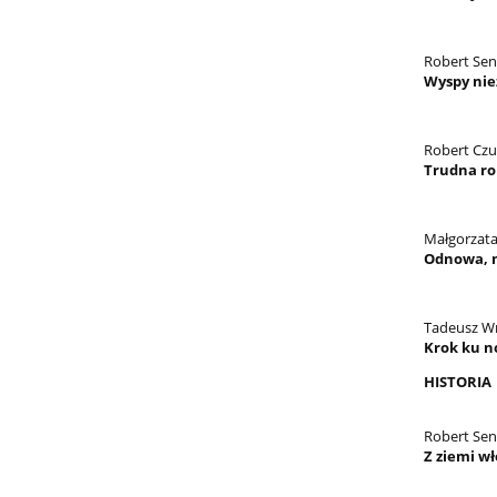
Robert Se
Wyspy nie
Robert Czu
Trudna rol
Małgorzat
Odnowa, n
Tadeusz W
Krok ku n
HISTORIA
Robert Se
Z ziemi wł