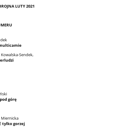
BROJNA LUTY 2021
UMERU
ndek
multicamie
 Kowalska-Sendek,
erludzi
iński
 pod górę
 Miernicka
 tylko gorzej