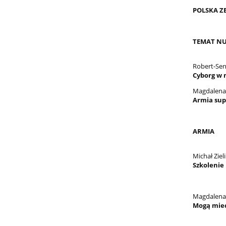
POLSKA Z
TEMAT N
Robert-Se
Cyborg w 
Magdalena
Armia sup
ARMIA
Michał Ziel
Szkolenie
Magdalena
Mogą mieć