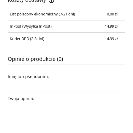
Cena nie zawiera ewentualnych kosztów płatności
List polecony ekonomiczny (7-21 dni)
0,00 zł
InPost
(Wysyłka InPost)
14,99 zł
Kurier DPD (2-3 dni)
14,99 zł
Opinie o produkcie (0)
Imię lub pseudonim:
Twoja opinia: