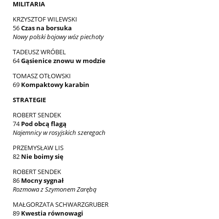
MILITARIA
KRZYSZTOF WILEWSKI
56
Czas na borsuka
Nowy polski bojowy wóz piechoty
TADEUSZ WRÓBEL
64
Gąsienice znowu w modzie
TOMASZ OTŁOWSKI
69
Kompaktowy karabin
STRATEGIE
ROBERT SENDEK
74
Pod obcą flagą
Najemnicy w rosyjskich szeregach
PRZEMYSŁAW LIS
82
Nie boimy się
ROBERT SENDEK
86
Mocny sygnał
Rozmowa z Szymonem Zarębą
MAŁGORZATA SCHWARZGRUBER
89
Kwestia równowagi