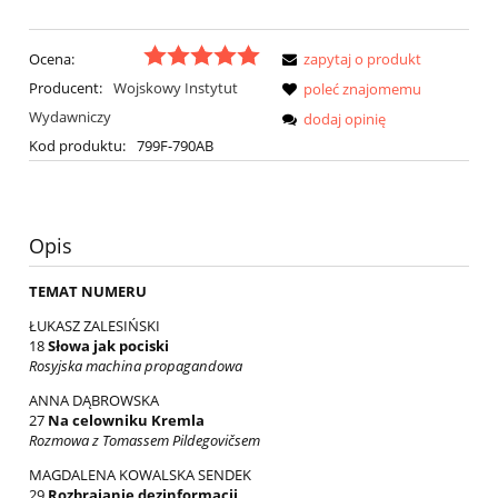
Ocena:
zapytaj o produkt
Producent:
Wojskowy Instytut
poleć znajomemu
Wydawniczy
dodaj opinię
Kod produktu:
799F-790AB
Opis
TEMAT NUMERU
ŁUKASZ ZALESIŃSKI
18
Słowa jak pociski
Rosyjska machina propagandowa
ANNA DĄBROWSKA
27
Na celowniku Kremla
Rozmowa z Tomassem Pildegovičsem
MAGDALENA KOWALSKA SENDEK
29
Rozbrajanie dezinformacji