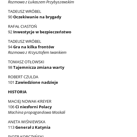
Rozmowa z Łukaszem Przybyszewskim
TADEUSZ WRÓBEL
90
Oczekiwanie na brygady
RAFAŁ CIASTOŃ
92
Inwestycje w bezpieczeństwo
TADEUSZ WRÓBEL
94
Gra na kilka frontów
Rozmowa z Krzysztofem Iwankiem
TOMASZ OTŁOWSKI
98
Tajemnicza zmiana warty
ROBERT CZULDA
101
Zawiedzione nadzieje
HISTORIA
MACIEJ NOWAK-KREYER
106
Ci niesforni Polacy
Machina propagandowa Moskali
ANETA WIŚNIEWSKA
113
Generał z Katynia
PIOTR KORCZYŃSKI