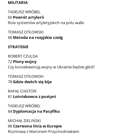
MILITARIA
TADEUSZ WRÓBEL
60
Powrót artylerii
Rola systemów artyleryjskich na polu walki
TOMASZ OTŁOWSKI
68
Metoda na rosyjskie czołg
STRATEGIE
ROBERT CZULDA
72
Plony wojny
Czy konsekwencją wojny w Ukrainie będzie głód?
TOMASZ OTŁOWSKI
78
Gdzie dwóch się bije
RAFAŁ CIASTOŃ
81
Lotniskowce z pustyni
TADEUSZ WRÓBEL
84
Dyplomacja na Pacyfiku
MICHAŁ ZIELIŃSKI
88
Czerwona linia w Europie
Rozmowa z Marcinem Przychodniakiem