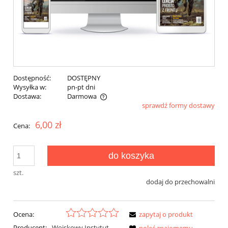
Dostępność:
DOSTĘPNY
Wysyłka w:
pn-pt dni
Dostawa:
Darmowa
sprawdź formy dostawy
Cena nie zawiera ewentualnych kosztów płatności
6,00 zł
Cena:
do koszyka
szt.
dodaj do przechowalni
Ocena:
zapytaj o produkt
Producent:
Wojskowy Instytut
poleć znajomemu