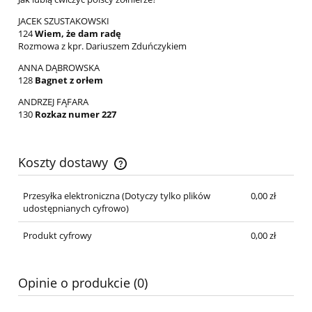
JACEK SZUSTAKOWSKI
124
Wiem, że dam radę
Rozmowa z kpr. Dariuszem Zduńczykiem
ANNA DĄBROWSKA
128
Bagnet z orłem
ANDRZEJ FĄFARA
130
Rozkaz numer 227
Koszty dostawy
Cena nie zawiera ewentualnych kosztów płatności
Przesyłka elektroniczna
(Dotyczy tylko plików
0,00 zł
udostępnianych cyfrowo)
Produkt cyfrowy
0,00 zł
Opinie o produkcie (0)