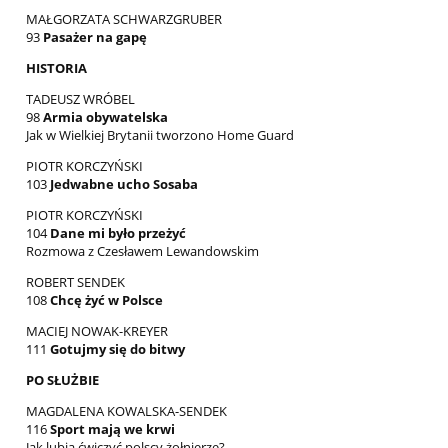
MAŁGORZATA SCHWARZGRUBER
93
Pasażer na gapę
HISTORIA
TADEUSZ WRÓBEL
98
Armia obywatelska
Jak w Wielkiej Brytanii tworzono Home Guard
PIOTR KORCZYŃSKI
103
Jedwabne ucho Sosaba
PIOTR KORCZYŃSKI
104
Dane mi było przeżyć
Rozmowa z Czesławem Lewandowskim
ROBERT SENDEK
108
Chcę żyć w Polsce
MACIEJ NOWAK-KREYER
111
Gotujmy się do bitwy
PO SŁUŻBIE
MAGDALENA KOWALSKA-SENDEK
116
Sport mają we krwi
Jak lubią ćwiczyć polscy żołnierze?