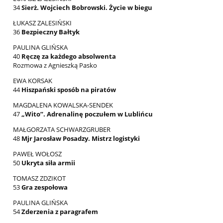
34
Sierż. Wojciech Bobrowski. Życie w biegu
ŁUKASZ ZALESIŃSKI
36
Bezpieczny Bałtyk
PAULINA GLIŃSKA
40
Ręczę za każdego absolwenta
Rozmowa z Agnieszką Pasko
EWA KORSAK
44
Hiszpański sposób na piratów
MAGDALENA KOWALSKA-SENDEK
47
„Wito”. Adrenalinę poczułem w Lublińcu
MAŁGORZATA SCHWARZGRUBER
48
Mjr Jarosław Posadzy. Mistrz logistyki
PAWEŁ WOŁOSZ
50
Ukryta siła armii
TOMASZ ZDZIKOT
53
Gra zespołowa
PAULINA GLIŃSKA
54
Zderzenia z paragrafem