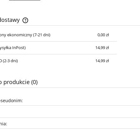
 dostawy
cony ekonomiczny (7-21 dni)
0,00 zł
Cena nie zawiera ewentualnych kosztów
płatności
syłka InPost)
14,99 zł
 (2-3 dni)
14,99 zł
o produkcie (0)
pseudonim:
nia: