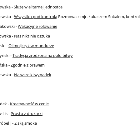
owska -
Służę w elitarnej jednostce
owska -
Wszystko pod kontrolą
Rozmowa z mjr. Łukaszem Sokalem, kontrol
takowski -
Wakacyjne rolowanie
owska -
Nas nikt nie oszuka
ski -
Olimpijczyk w mundurze
yński -
Tradycja zrodzona na polu bitwy
ńska -
Zgodnie z prawem
owska -
Na wszelki wypadek
dek -
Kreatywność w cenie
 Lis -
Prosto z drukarki
óbel| -
Z siłą smoka