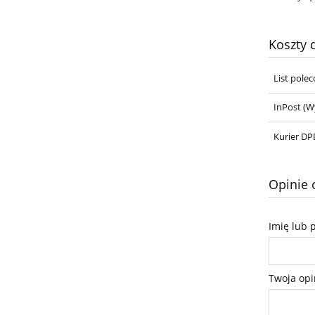
Koszty
List pole
InPost
(Wy
Kurier DPD
Opinie 
Imię lub 
Twoja opi