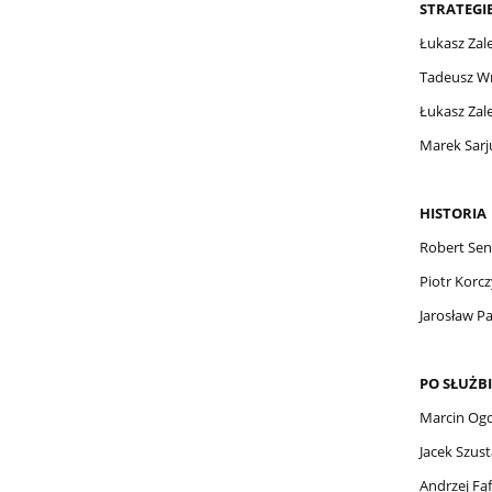
STRATEGI
Łukasz Zale
Tadeusz Wr
Łukasz Zale
Marek Sarj
HISTORIA
Robert Sen
Piotr Korcz
Jarosław Pa
PO SŁUŻBI
Marcin Og
Jacek Szus
Andrzej Fąf