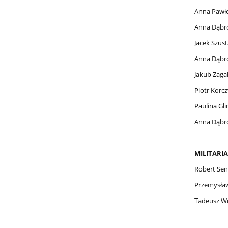
Anna Pawł
Anna Dąbr
Jacek Szus
Anna Dąbr
Jakub Zagal
Piotr Korcz
Paulina Gli
Anna Dąbr
MILITARIA
Robert Sen
Przemysław
Tadeusz Wr