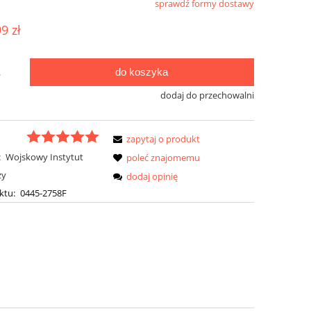
sprawdź formy dostawy
ualnych kosztów
99 zł
do koszyka
.
dodaj do przechowalni
zapytaj o produkt
:
Wojskowy Instytut
poleć znajomemu
zy
dodaj opinię
ktu:
0445-2758F