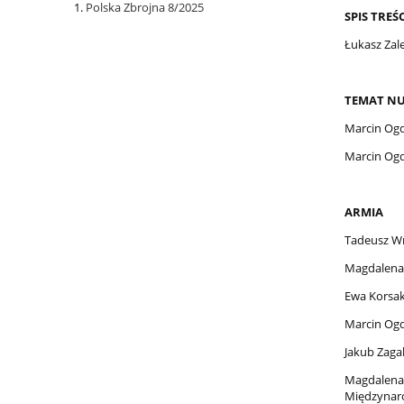
Polska Zbrojna 8/2025
SPIS TREŚC
Łukasz Zale
TEMAT N
Marcin Og
Marcin Og
ARMIA
Tadeusz Wr
Magdalena
Ewa Korsak
Marcin Og
Jakub Zagal
Magdalena
Międzynar