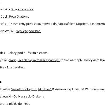
E
siński -
Droga na północ
óbel -
Powrót atomu
siński -
Kosmiczny prestiż
Rozmowa z dr. hab. Rafałem Kopciem, ekspertem
usz-Wolski -
Wyklęty powstań!
dek -
Polacy pod duńskim niebem
yński -
Wojny nie da się wymazać z pamięci
Rozmowa z ppłk. Henrykiem Ko
łka -
Sztab widmo
E
dowski -
Samolot dobry do „fikołków”
Rozmowa z kpt. rez. pil. Witoldem So
takowski -
Od Hansy do Drakena
ara -
Z piekła do nieba