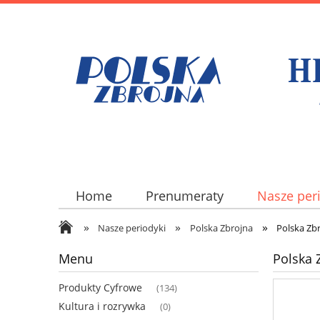
Home
Prenumeraty
Nasze per
»
»
»
Nasze periodyki
Polska Zbrojna
Polska Zb
Menu
Polska 
Produkty Cyfrowe
(134)
Kultura i rozrywka
(0)