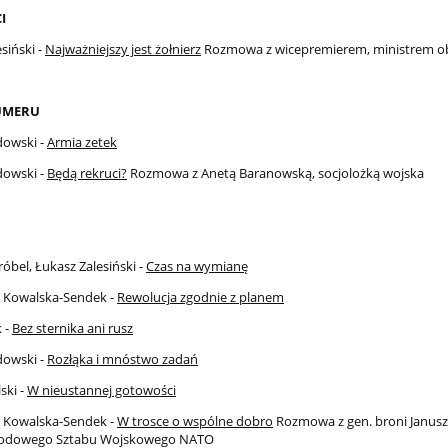
I
siński -
Najważniejszy jest żołnierz
Rozmowa z wicepremierem, ministrem o
UMERU
dowski -
Armia zetek
dowski -
Będą rekruci?
Rozmowa z Anetą Baranowską, socjolożką wojska
óbel, Łukasz Zalesiński -
Czas na wymianę
 Kowalska-Sendek -
Rewolucja zgodnie z planem
 -
Bez sternika ani rusz
dowski -
Rozłąka i mnóstwo zadań
ski -
W nieustannej gotowości
 Kowalska-Sendek -
W trosce o wspólne dobro
Rozmowa z gen. broni Janus
odowego Sztabu Wojskowego NATO