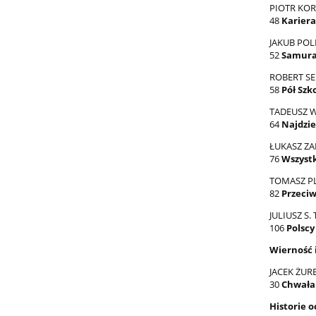
PIOTR KOR
48
Kariera
JAKUB POL
52
Samura
ROBERT S
58
Pół Szk
TADEUSZ 
64
Najdzie
ŁUKASZ ZA
76
Wszyst
TOMASZ P
82
Przeci
JULIUSZ S.
106
Polscy
Wierność 
JACEK ŻUR
30
Chwała 
Historie 