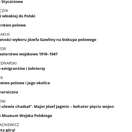
 Styczniowe
CZYK
i włoskiej do Polski
rstwo polowe
ŁAKUS
zności wyboru Józefa Gawliny na biskupa polowego
ZOR
asterstwo wojskowe 1918–1947
EDNARSKI
 emigrantów i żołnierzy
EK
stwo polowe i jego okolice
 heroiczne
ZAK
 ulewie chadzał”. Major Józef Jagmin – bohater pięciu wojen
u Muzeum Wojska Polskiego
ACKIEWICZ
ta górą!