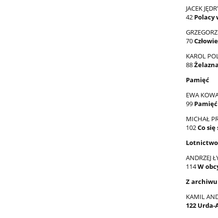
JACEK JĘDR
42
Polacy 
GRZEGORZ
70
Człowie
KAROL PO
88
Żelazna
Pamięć
EWA KOWA
99
Pamięć
MICHAŁ P
102
Co się
Lotnictwo
ANDRZEJ Ł
114
W obcy
Z archiwu
KAMIL AN
122 Urda-