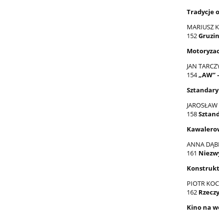
Tradycje 
MARIUSZ 
152
Gruzin
Motoryzac
JAN TARCZ
154
„AW” –
Sztandary
JAROSŁAW
158
Sztand
Kawalerowi
ANNA DĄ
161
Niezwy
Konstrukt
PIOTR KO
162
Rzeczy
Kino na w