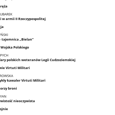
oręża
KUBAREK
i w armii II Rzeczypospolitej
ja
YŃSKI
 tajemnica „Bielan”
 Wojska Polskiego
 PYCH
ary polskich weteranów Legii Cudzoziemskiej
e Virtuti Militari
BROWSKA
kły kawaler Virtuti Militari
orzy broni
CYAN
wistość nieoczywista
ojnie