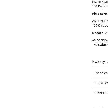
PIOTR KOR
164
Co po
Klub garn
ANDRZEJ Ł
165
Onuc
Notatnik 
ANDRZEJ 
169
Świat 
Koszty
List pole
InPost
(Wy
Kurier DPD