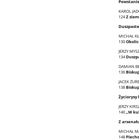
Powstanie
KAROL JAD
124
Z ziem
Duszpaste
MICHAŁ K
130
Okolic
JERZY MYS
134
Duszp
DAMIAN B
136
Biskup
JACEK ŻUR
138
Biskup
Życiorysy
JERZY KIRS
140
„W kul
Z arsenał
MICHAŁ M
148
Piecho