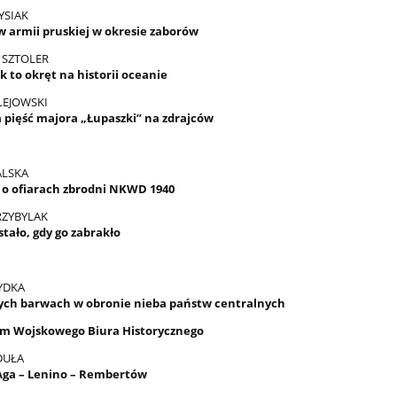
YSIAK
w armii pruskiej w okresie zaborów
 SZTOLER
k to okręt na historii oceanie
LEJOWSKI
 pięść majora „Łupaszki” na zdrajców
LSKA
 o ofiarach zbrodni NKWD 1940
RZYBYLAK
 stało, gdy go zabrakło
YDKA
ch barwach w obronie nieba państw centralnych
m Wojskowego Biura Historycznego
DUŁA
Aga – Lenino – Rembertów