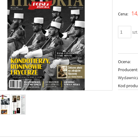
Cena nie zawiera ewent
14
Cena:
płatności
szt
Ocena:
Producent
Wydawnic
Kod produ