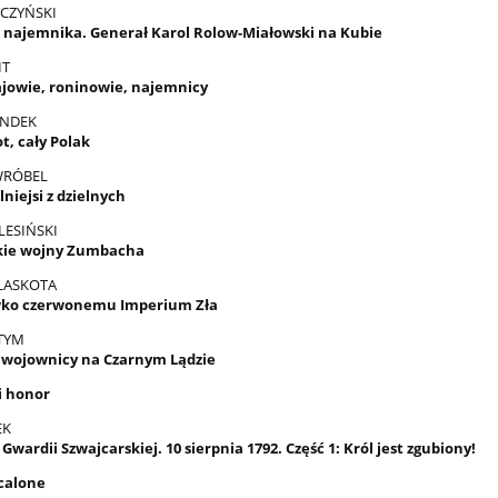
CZYŃSKI
 najemnika. Generał Karol Rolow-Miałowski na Kubie
IT
jowie, roninowie, najemnicy
ENDEK
ot, cały Polak
WRÓBEL
lniejsi z dzielnych
LESIŃSKI
kie wojny Zumbacha
LASKOTA
wko czerwonemu Imperium Zła
 TYM
 wojownicy na Czarnym Lądzie
i honor
EK
Gwardii Szwajcarskiej. 10 sierpnia 1792. Część 1: Król jest zgubiony!
ocalone