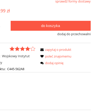
sprawdź formy dostawy
ualnych kosztów
,99 zł
do koszyka
.
dodaj do przechowalni
zapytaj o produkt
:
Wojskowy Instytut
poleć znajomemu
zy
dodaj opinię
ktu:
C445-562A8