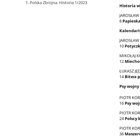
Polska Zbrojna. Historia 1/2023
Historia 
JAROSŁAW
8
Papiesk
Kalendari
JAROSŁAW
10
Potyczk
MIKOŁAJ K
12
Miechow
ŁUKASZ JĘ
14
Bitwa p
Psy wojny
PIOTR KOR
16
Psy woj
PIOTR KOR
24
Polscy 
PIOTR KOR
36
Maszero