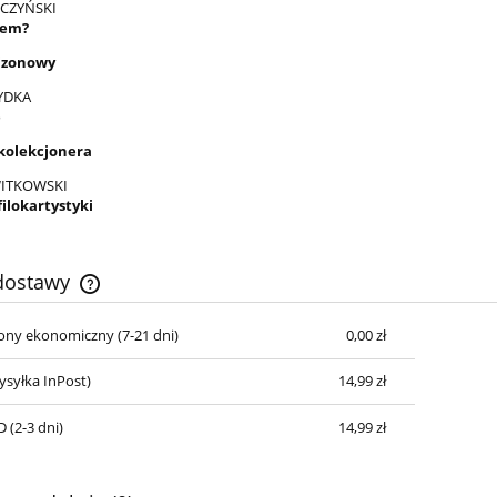
CZYŃSKI
tem?
izonowy
YDKA
e
kolekcjonera
WITKOWSKI
filokartystyki
 dostawy
cony ekonomiczny (7-21 dni)
0,00 zł
Cena nie zawiera ewentualnych kosztów
płatności
syłka InPost)
14,99 zł
 (2-3 dni)
14,99 zł