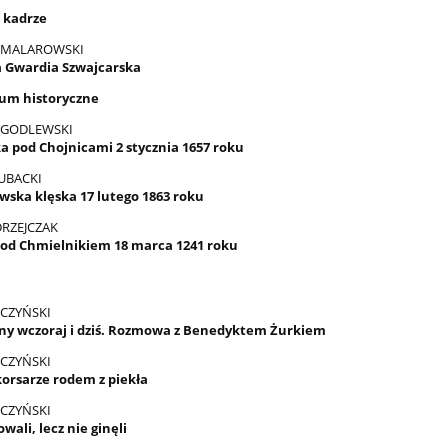
w kadrze
 MALAROWSKI
a Gwardia Szwajcarska
um historyczne
 GODLEWSKI
a pod Chojnicami 2 stycznia 1657 roku
UBACKI
ska klęska 17 lutego 1863 roku
DRZEJCZAK
od Chmielnikiem 18 marca 1241 roku
CZYŃSKI
ny wczoraj i dziś. Rozmowa z Benedyktem Żurkiem
CZYŃSKI
korsarze rodem z piekła
CZYŃSKI
wali, lecz nie ginęli