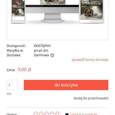
Dostępność:
DOSTĘPNY
Wysyłka w:
pn-pt dni
Dostawa:
Darmowa
sprawdź formy dostawy
Cena nie zawiera ewentualnych kosztów płatności
9,00 zł
Cena:
do koszyka
szt.
dodaj do przechowalni
Ocena:
zapytaj o produkt