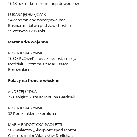
1648 roku – kompromitacja dowódców
ŁUKASZ JĘDRZEJCZAK
14 Zapomniane zwycięstwo nad
Rusinami – bitwa pod Zawichostem
19 czerwca 1205 roku
Marynarka wojenna
PIOTR KORCZYŃSKI
16 ORP „Orzeł” – wciąż bez ostatniego
rozdziału. Rozmowa z Mariuszem
Borowiakiem
Polacy na froncie włoskim
ANDRZEJ ŁYDKA
22 Czołgiści 2 szwadronu na Gardzieli
PIOTR KORCZYŃSKI
32 Pod znakiem skorpiona
MARIA RADOŻYCKA-PAOLETTI
108 Waleczny „Skorpion” spod Monte
Cassino: major Władysław Drelicharz