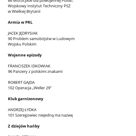
86 Motocykle dla powojennej Polski.
Wojskowy Instytut Techniczny PSZ
w Wielkiej Brytanii
Armia w PRL
JACEK JĘDRYSIAK
90 Problem samobójstw w Ludowym
Wojsku Polskim
Wojenne epizody
FRANCISZEK IDKOWIAK
96 Panzery z polskimi znakami
ROBERT GAJDA
102 Operacja „Weller 29”
Klub garnizonowy
ANDRZEJ ŁYDKA
101 Szeregowiec niejedną ma nazwę
Z dziejów hańby