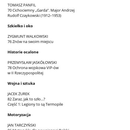
TOMASZ PANFIL
70 Cichociemny „Garda”. Major Andrzej
Rudolf Czaykowski (1912–1953)
Szkiełko i oko
ZYGMUNT WALKOWSKI
76 Znów na swoim miejscu
Historie ocalone
PRZEMYSŁAW JASKÓŁOWSKI
78 Ochrona wojskowa VIP-ów
w II Rzeczypospolitej
Wojna i sztuka
JACEK ŻUREK
82 Zaraz, jak to szło…?
Część 1: Legiony to są Termopile
Motoryzacja
JAN TARCZYŃSKI