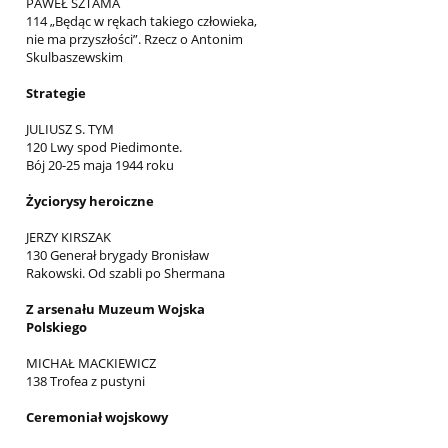
PAWEŁ SZTAMA
114 „Będąc w rękach takiego człowieka,
nie ma przyszłości”. Rzecz o Antonim
Skulbaszewskim
Strategie
JULIUSZ S. TYM
120 Lwy spod Piedimonte.
Bój 20-25 maja 1944 roku
Życiorysy heroiczne
JERZY KIRSZAK
130 Generał brygady Bronisław
Rakowski. Od szabli po Shermana
Z arsenału Muzeum Wojska
Polskiego
MICHAŁ MACKIEWICZ
138 Trofea z pustyni
Ceremoniał wojskowy