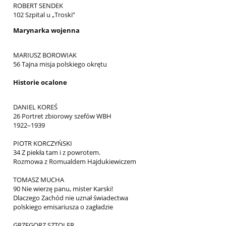
ROBERT SENDEK
102 Szpital u „Troski”
Marynarka wojenna
MARIUSZ BOROWIAK
56 Tajna misja polskiego okrętu
Historie ocalone
DANIEL KOREŚ
26 Portret zbiorowy szefów WBH
1922–1939
PIOTR KORCZYŃSKI
34 Z piekła tam i z powrotem.
Rozmowa z Romualdem Hajdukiewiczem
TOMASZ MUCHA
90 Nie wierzę panu, mister Karski!
Dlaczego Zachód nie uznał świadectwa
polskiego emisariusza o zagładzie
GRZEGORZ SZTOLER