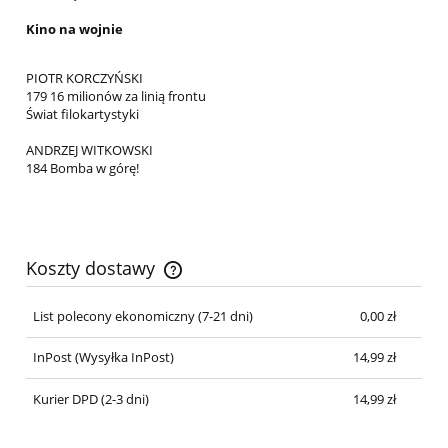
Kino na wojnie
PIOTR KORCZYŃSKI
179 16 milionów za linią frontu
Świat filokartystyki
ANDRZEJ WITKOWSKI
184 Bomba w górę!
Koszty dostawy
Cena nie zawiera ewentualnych kosztów płatności
List polecony ekonomiczny (7-21 dni)
0,00 zł
InPost
(Wysyłka InPost)
14,99 zł
Kurier DPD (2-3 dni)
14,99 zł