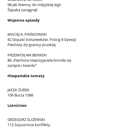
98 Jak Niemcy do indyjskiej legii
Ślązaka zaciągnęli
Wojenne epizody
MACIEJ A. PIEŃKOWSKI
82 Dopaść bolszewików. Pościg 8 Dywizji
Piechoty do granicy pruskiej
PRZEMYSŁAW BENKEN
86 „Piechota nieprzyjaciela broniła się
zacięcie i twardo”
Hiszpańskie tematy
JACEK ŻUREK
106 Burza 1588
Lotnictwo
GRZEGORZ ŚLIŻEWSKI
112 Sojusznicze konflikty