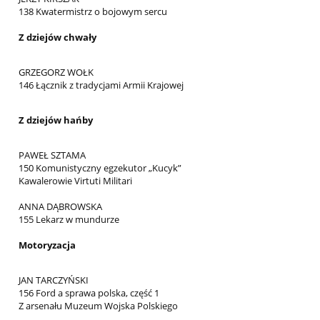
138 Kwatermistrz o bojowym sercu
Z dziejów chwały
GRZEGORZ WOŁK
146 Łącznik z tradycjami Armii Krajowej
Z dziejów hańby
PAWEŁ SZTAMA
150 Komunistyczny egzekutor „Kucyk”
Kawalerowie Virtuti Militari
ANNA DĄBROWSKA
155 Lekarz w mundurze
Motoryzacja
JAN TARCZYŃSKI
156 Ford a sprawa polska, część 1
Z arsenału Muzeum Wojska Polskiego