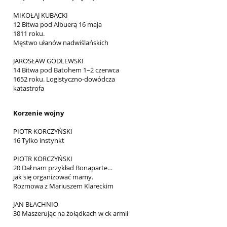
MIKOŁAJ KUBACKI
12 Bitwa pod Albuerą 16 maja
1811 roku.
Męstwo ułanów nadwiślańskich
JAROSŁAW GODLEWSKI
14 Bitwa pod Batohem 1–2 czerwca
1652 roku. Logistyczno-dowódcza
katastrofa
Korzenie wojny
PIOTR KORCZYŃSKI
16 Tylko instynkt
PIOTR KORCZYŃSKI
20 Dał nam przykład Bonaparte…
jak się organizować mamy.
Rozmowa z Mariuszem Klareckim
JAN BŁACHNIO
30 Maszerując na żołądkach w ck armii