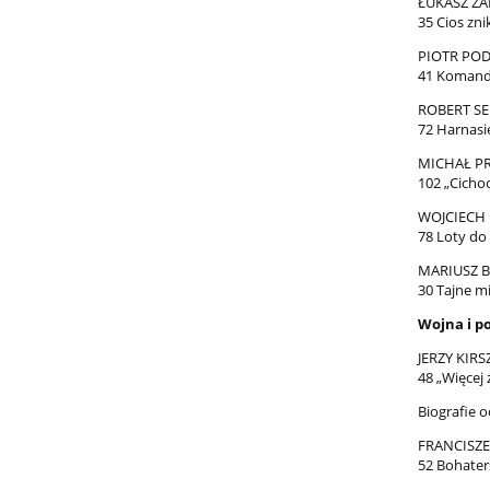
ŁUKASZ ZA
35 Cios zni
PIOTR PO
41 Komando
ROBERT S
72 Harnas
MICHAŁ P
102 „Cicho
WOJCIECH 
78 Loty do
MARIUSZ 
30 Tajne m
Wojna i po
JERZY KIRS
48 „Więcej 
Biografie 
FRANCISZE
52 Bohaters