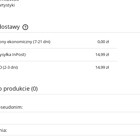
artystyki
 dostawy
cony ekonomiczny (7-21 dni)
0,00 zł
Cena nie zawiera ewentualnych kosztów
płatności
syłka InPost)
14,99 zł
 (2-3 dni)
14,99 zł
o produkcie (0)
pseudonim:
nia: