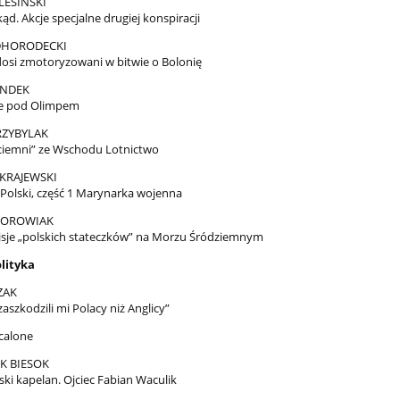
LESIŃSKI
kąd. Akcje specjalne drugiej konspiracji
DHORODECKI
si zmotoryzowani w bitwie o Bolonię
ENDEK
ie pod Olimpem
RZYBYLAK
ciemni” ze Wschodu Lotnictwo
KRAJEWSKI
 Polski, część 1 Marynarka wojenna
BOROWIAK
isje „polskich stateczków” na Morzu Śródziemnym
lityka
ZAK
zaszkodzili mi Polacy niż Anglicy”
ocalone
K BIESOK
ki kapelan. Ojciec Fabian Waculik