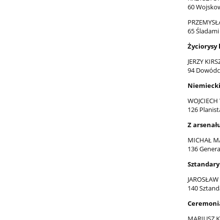
60 Wojsko
PRZEMYSŁ
65 Śladam
Życiorysy
JERZY KIRS
94 Dowódc
Niemiecki
WOJCIECH
126 Planis
Z arsenał
MICHAŁ M
136 Genera
Sztandary
JAROSŁAW
140 Sztand
Ceremoni
MARIUSZ 