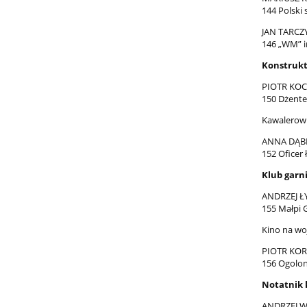
144 Polski
JAN TARCZ
146 „WM” i
Konstrukt
PIOTR KO
150 Dżent
Kawalerowie
ANNA DĄ
152 Oficer
Klub garn
ANDRZEJ Ł
155 Małpi 
Kino na wo
PIOTR KOR
156 Ogolon
Notatnik 
ANDRZEJ 