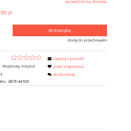
sprawdź formy dostawy
ualnych kosztów
,99 zł
do koszyka
.
dodaj do przechowalni
zapytaj o produkt
:
Wojskowy Instytut
poleć znajomemu
zy
dodaj opinię
ktu:
BE7E-441ED