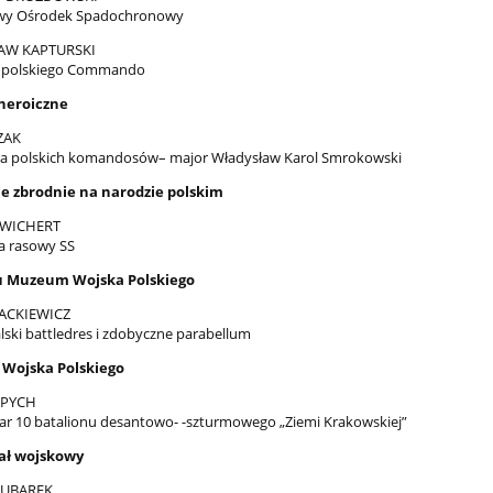
wy Ośrodek Spadochronowy
AW KAPTURSKI
i polskiego Commando
 heroiczne
ZAK
a polskich komandosów– major Władysław Karol Smrokowski
e zbrodnie na narodzie polskim
 WICHERT
ta rasowy SS
u Muzeum Wojska Polskiego
ACKIEWICZ
lski battledres i zdobyczne parabellum
 Wojska Polskiego
 PYCH
ar 10 batalionu desantowo- -szturmowego „Ziemi Krakowskiej”
ał wojskowy
KUBAREK