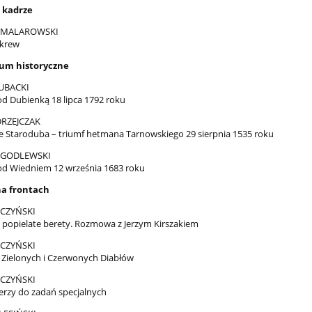
w kadrze
 MALAROWSKI
 krew
um historyczne
UBACKI
od Dubienką 18 lipca 1792 roku
DRZEJCZAK
e Staroduba – triumf hetmana Tarnowskiego 29 sierpnia 1535 roku
 GODLEWSKI
od Wiedniem 12 września 1683 roku
na frontach
CZYŃSKI
 i popielate berety. Rozmowa z Jerzym Kirszakiem
CZYŃSKI
 Zielonych i Czerwonych Diabłów
CZYŃSKI
erzy do zadań specjalnych