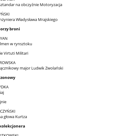
 sztandar na obczyźnie Motoryzacja
YŃSKI
nżyniera Władysława Mrajskiego
orzy broni
CYAN
elmen w rynsztoku
 Virtuti Militari
BROWSKA
 łącznikowy major Ludwik Zwolański
izonowy
YDKA
Gaj
jnie
CZYŃSKI
a głowa Kurtza
kolekcjonera
WITKOWSKI