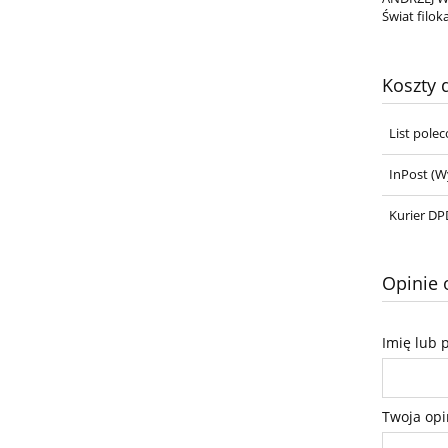
Świat filok
Koszty
List pole
InPost
(Wy
Kurier DPD
Opinie 
Imię lub 
Twoja opi