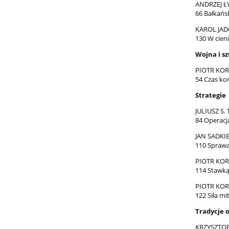
ANDRZEJ Ł
66 Bałkańsk
KAROL JAD
130 W cien
Wojna i s
PIOTR KOR
54 Czas k
Strategie
JULIUSZ S.
84 Operacj
JAN SADKI
110 Sprawa
PIOTR KOR
114 Stawką
PIOTR KOR
122 Siła mi
Tradycje 
KRZYSZTO