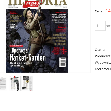
Cena nie zawiera ewent
14
Cena:
płatności
szt
Ocena:
Producent
Wydawnic
Kod produ