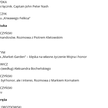
YDKA
i łącznik. Captain John Peter Nash
CZYK
iu „Krwawego Feliksa”
ztuka
CZYŃSKI
omandosów. Rozmowa z Piotrem Kletowskim
 TYM
a „Market-Garden” – klęska na własne życzenie Wojna i honor
EWICZ
 (według) Aleksandra Bocheńskiego
CZYŃSKI
 był honor, ale i interes. Rozmowa z Markiem Kornatem
CZYŃSKI
tu
oręża
F DROZDOWSKI