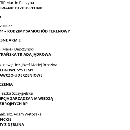
SZRP Marcin Pierzyna
WANIE BEZPOŚREDNIE
A
 Miller
0.44 – RODZIMY SAMOCHÓD TERENOWY
SNE ARMIE
b. Marek Depczyński
KAŃSKA TRIADA JĄDROWA
z. nawig. inż. Józef Maciej Brzezina
ŁOGOWE SYSTEMY
AWCZO-UDERZENIOWE
CZENIA
ieszka Szczygielska
PCJA ZARZĄDZANIA WIEDZĄ
 ZBROJNYCH RP
 hab. inż. Adam Wetoszka
NCKIE
Y Z DĘBLINA