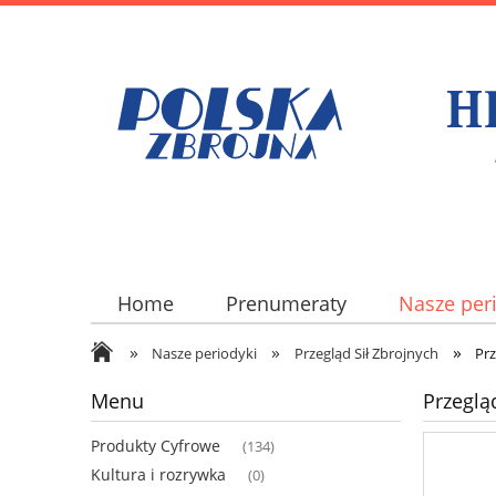
Home
Prenumeraty
Nasze per
»
»
»
Nasze periodyki
Przegląd Sił Zbrojnych
Prz
Menu
Przeglą
Produkty Cyfrowe
(134)
Kultura i rozrywka
(0)