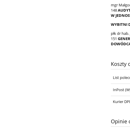
mgr Małgor
148
AUDY
W JEDNOS
WYBITNI
płk dr hab.
151
GENER
DOWÓDCA
Koszty
List pole
InPost
(Wy
Kurier DPD
Opinie 