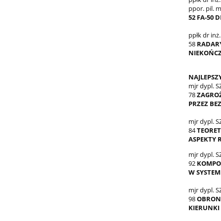
ppor. pil.
52 FA-50 
ppłk dr inż
58
RADAR
NIEKOŃCZ
NAJLEPSZ
mjr dypl. 
78
ZAGRO
PRZEZ BE
mjr dypl. 
84
TEORE
ASPEKTY 
mjr dypl. 
92
KOMPON
W SYSTE
mjr dypl. 
98
OBRON
KIERUNKI