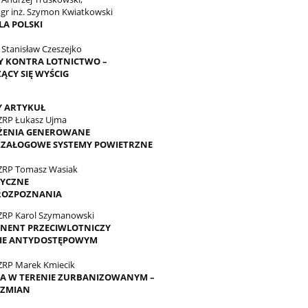
 mgr inż. Szymon Kwiatkowski
DLA POLSKI
. Stanisław Czeszejko
Y KONTRA LOTNICTWO –
ĄCY SIĘ WYŚCIG
Y ARTYKUŁ
SZRP Łukasz Ujma
ŻENIA GENEROWANE
ZZAŁOGOWE SYSTEMY POWIETRZNE
SZRP Tomasz Wasiak
TYCZNE
ROZPOZNANIA
SZRP Karol Szymanowski
ENT PRZECIWLOTNICZY
MIE ANTYDOSTĘPOWYM
SZRP Marek Kmiecik
A W TERENIE ZURBANIZOWANYM –
 ZMIAN