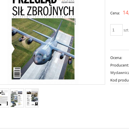
Cena nie zawiera ewent
14
Cena:
płatności
szt
Ocena:
Producent
Wydawnic
Kod produ