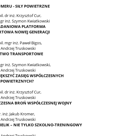
MERU - SIŁY POWIETRZNE
il. dr inż. Krzysztof Cur,
 mgr inż. Szymon Kwiatkowski
ADANIOWA PLATFORMA
TOWA NOWEJ GENERACJI
pil. mgr inż. Paweł Bigos,
. Andrzej Truskowski
CTWO TRANSPORTOWE
mgr inż. Szymon Kwiatkowski,
. Andrzej Truskowski
IĘKSZYĆ ZASIĘG WSPÓŁCZESNYCH
 POWIETRZNYCH?
il. dr inż. Krzysztof Cur,
. Andrzej Truskowski
ZESNA BROŃ WSPÓŁCZESNEJ WOJNY
r. inż. Jakub Kromer,
. Andrzej Truskowski
BIELIK – NIE TYLKO SZKOLNO-TRENINGOWY
. Andrzej Truskowski,