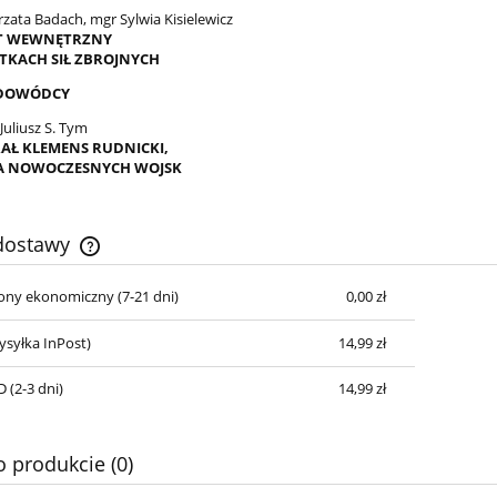
zata Badach, mgr Sylwia Kisielewicz
T WEWNĘTRZNY
TKACH SIŁ ZBROJNYCH
 DOWÓDCY
 Juliusz S. Tym
AŁ KLEMENS RUDNICKI,
 NOWOCZESNYCH WOJSK
 dostawy
cony ekonomiczny (7-21 dni)
0,00 zł
Cena nie zawiera ewentualnych kosztów
płatności
syłka InPost)
14,99 zł
 (2-3 dni)
14,99 zł
o produkcie (0)