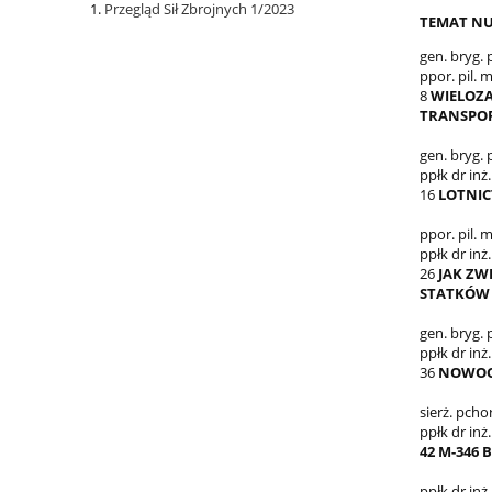
Przegląd Sił Zbrojnych 1/2023
TEMAT NU
gen. bryg. p
ppor. pil.
8
WIELOZ
TRANSPOR
gen. bryg. 
ppłk dr inż
16
LOTNI
ppor. pil. 
ppłk dr inż
26
JAK ZW
STATKÓW
gen. bryg. p
ppłk dr inż
36
NOWOC
sierż. pcho
ppłk dr inż
42 M-346 
ppłk dr inż