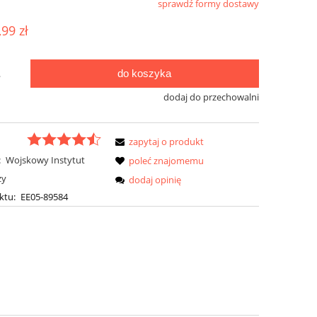
sprawdź formy dostawy
ualnych kosztów
,99 zł
do koszyka
.
dodaj do przechowalni
zapytaj o produkt
:
Wojskowy Instytut
poleć znajomemu
zy
dodaj opinię
ktu:
EE05-89584