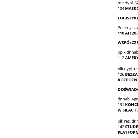
mjr dypl. 
104
MASKO
LOGISTYK
Przemysław
110 AH 2
WSPÓŁCZE
ppłk dr ha
112
AMERY
płk dypl. re
126
BEZZA
ROZPOZN
DOŚWIAD
dr hab. Agn
131
KONCE
W SIŁACH
płk rez. dr
142
STUDE
PLATFORM