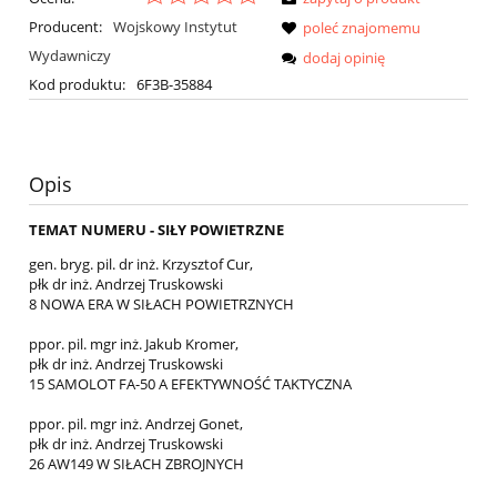
Producent:
Wojskowy Instytut
poleć znajomemu
Wydawniczy
dodaj opinię
Kod produktu:
6F3B-35884
Opis
TEMAT NUMERU - SIŁY POWIETRZNE
gen. bryg. pil. dr inż. Krzysztof Cur,
płk dr inż. Andrzej Truskowski
8 NOWA ERA W SIŁACH POWIETRZNYCH
ppor. pil. mgr inż. Jakub Kromer,
płk dr inż. Andrzej Truskowski
15 SAMOLOT FA-50 A EFEKTYWNOŚĆ TAKTYCZNA
ppor. pil. mgr inż. Andrzej Gonet,
płk dr inż. Andrzej Truskowski
26 AW149 W SIŁACH ZBROJNYCH