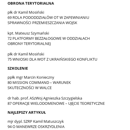
OBRONA TERYTORIALNA
płk dr Kamil Mosiński
69 ROLA PODODDZIAŁÓW OT W ZAPEWNIANIU
SPRAWNOŚCI PRZEMIESZCZANIA WOJSK
kpt. Mateusz Szymański
72 PLATFORMY BEZZAŁOGOWE W ODDZIAŁACH
OBRONY TERYTORIALNEJ
płk dr Kamil Mosiński
75 WNIOSKI DLA WOT Z UKRAIŃSKIEGO KONFLIKTU
SZKOLENIE
ppłk mgr Marcin Konieczny
80 MISSION COMMAND – WARUNEK
SKUTECZNOŚCI W WALCE
dr hab. prof. ASzWoj Agnieszka Szczygielska
87 OPERACJE WIELODOMENOWE – UJĘCIE TEORETYCZNE
NAJLEPSZY ARTYKUŁ
mjr dypl. SZRP Kamil Matuszczyk
94 O MANEWRZE OSKRZYDLENIA