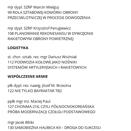
mjr dypl. SZRP Marcin Mielguj
99 ROLA SZTABOWEJ KOMÓRKI OBRONY
PRZECIWLOTNICZEJ W PROCESIE DOWODZENIA
mjr dypl. SZRP Krzysztof Perugiewicz
108 PLANOWANIE REKONESANSU W DYWIZJONIE
RAKIETOWYM OBRONY POWIETRZNEJ
LOGISTYKA
st. chor. sztab. rez. mgr Dariusz Woźniak
112 PODWOZIA KOŁOWE JAKO NOŚNIKI
SYSTEMÓW ARTYLERYJSKICH I RAKIETOWYCH
WSPÓŁCZESNE ARMIE
płk dypl. rez. nawig. Józef M. Brzezina
122 NIE TYLKO BAYRAKTAR TB2
ppłk mgr inż. Maciej Paul
127 CHONMA-216, CZYLI PÓŁNOCNOKOREAŃSKA
PRÓBA MODERNIZACJI CZOŁGU PODSTAWOWEGO
mgr Jacek Bilski
130 SAMOBIEŻNA HAUBICA K9 – DROGA DO SUKCESU