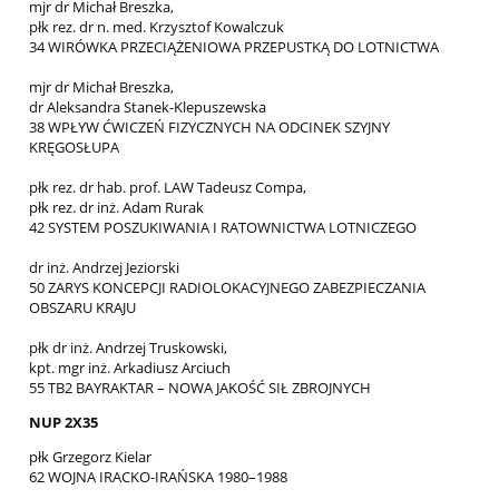
mjr dr Michał Breszka,
płk rez. dr n. med. Krzysztof Kowalczuk
34 WIRÓWKA PRZECIĄŻENIOWA PRZEPUSTKĄ DO LOTNICTWA
mjr dr Michał Breszka,
dr Aleksandra Stanek-Klepuszewska
38 WPŁYW ĆWICZEŃ FIZYCZNYCH NA ODCINEK SZYJNY
KRĘGOSŁUPA
płk rez. dr hab. prof. LAW Tadeusz Compa,
płk rez. dr inż. Adam Rurak
42 SYSTEM POSZUKIWANIA I RATOWNICTWA LOTNICZEGO
dr inż. Andrzej Jeziorski
50 ZARYS KONCEPCJI RADIOLOKACYJNEGO ZABEZPIECZANIA
OBSZARU KRAJU
płk dr inż. Andrzej Truskowski,
kpt. mgr inż. Arkadiusz Arciuch
55 TB2 BAYRAKTAR – NOWA JAKOŚĆ SIŁ ZBROJNYCH
NUP 2X35
płk Grzegorz Kielar
62 WOJNA IRACKO-IRAŃSKA 1980–1988