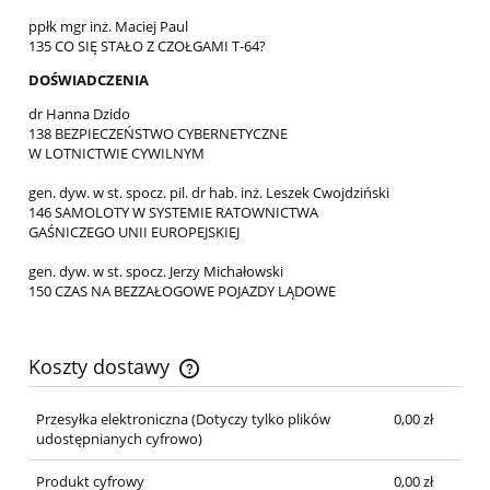
ppłk mgr inż. Maciej Paul
135 CO SIĘ STAŁO Z CZOŁGAMI T-64?
DOŚWIADCZENIA
dr Hanna Dzido
138 BEZPIECZEŃSTWO CYBERNETYCZNE
W LOTNICTWIE CYWILNYM
gen. dyw. w st. spocz. pil. dr hab. inż. Leszek Cwojdziński
146 SAMOLOTY W SYSTEMIE RATOWNICTWA
GAŚNICZEGO UNII EUROPEJSKIEJ
gen. dyw. w st. spocz. Jerzy Michałowski
150 CZAS NA BEZZAŁOGOWE POJAZDY LĄDOWE
Koszty dostawy
Cena nie zawiera ewentualnych kosztów płatności
Przesyłka elektroniczna
(Dotyczy tylko plików
0,00 zł
udostępnianych cyfrowo)
Produkt cyfrowy
0,00 zł