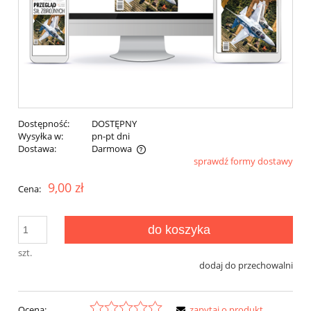
Dostępność:
DOSTĘPNY
Wysyłka w:
pn-pt dni
Dostawa:
Darmowa
sprawdź formy dostawy
Cena nie zawiera ewentualnych kosztów płatności
9,00 zł
Cena:
do koszyka
szt.
dodaj do przechowalni
Ocena:
zapytaj o produkt