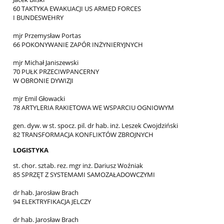
60 TAKTYKA EWAKUACJI US ARMED FORCES
I BUNDESWEHRY
mjr Przemysław Portas
66 POKONYWANIE ZAPÓR INŻYNIERYJNYCH
mjr Michał Janiszewski
70 PUŁK PRZECIWPANCERNY
W OBRONIE DYWIZJI
mjr Emil Głowacki
78 ARTYLERIA RAKIETOWA WE WSPARCIU OGNIOWYM
gen. dyw. w st. spocz. pil. dr hab. inż. Leszek Cwojdziński
82 TRANSFORMACJA KONFLIKTÓW ZBROJNYCH
LOGISTYKA
st. chor. sztab. rez. mgr inż. Dariusz Woźniak
85 SPRZĘT Z SYSTEMAMI SAMOZAŁADOWCZYMI
dr hab. Jarosław Brach
94 ELEKTRYFIKACJA JELCZY
dr hab. Jarosław Brach