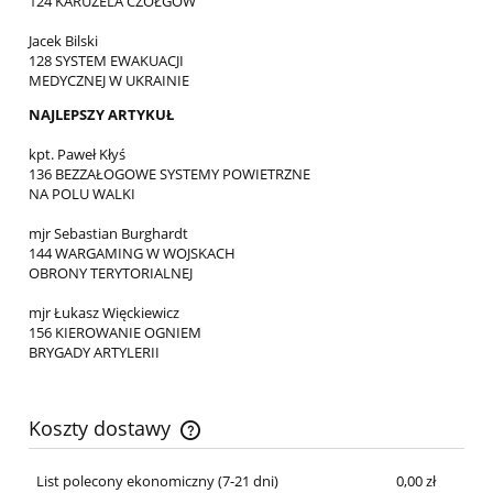
124 KARUZELA CZOŁGÓW
Jacek Bilski
128 SYSTEM EWAKUACJI
MEDYCZNEJ W UKRAINIE
NAJLEPSZY ARTYKUŁ
kpt. Paweł Kłyś
136 BEZZAŁOGOWE SYSTEMY POWIETRZNE
NA POLU WALKI
mjr Sebastian Burghardt
144 WARGAMING W WOJSKACH
OBRONY TERYTORIALNEJ
mjr Łukasz Więckiewicz
156 KIEROWANIE OGNIEM
BRYGADY ARTYLERII
Koszty dostawy
Cena nie zawiera ewentualnych kosztów płatności
List polecony ekonomiczny (7-21 dni)
0,00 zł