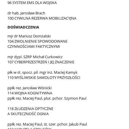
96 SYSTEM EMS DLA WOJSKA
dr hab. Jarosław Brach
100 CYWILNA REZERWA MOBILIZACYJNA
DOŚWIADCZENIA
mjr dr Mariusz Domżalski
104 ZWOLNIENIE SPOWODOWANE
CZYNNOŚCIAMI FAKTYCZNYMI
mjr dypl. SZRP Michał Curkowicz
107 CYBERPRZESTRZEŃ I JEJ ZNACZENIE
płk w st. spocz. pil. mgr inż. Maciej Kamyk
110 MYŚLIWSKIE SAMOLOTY PRZYSZŁOŚCI
ppłk rez. Jarosław Wiśnicki
114 WOJNA KOGNITYWNA
ppłk rez. Maciej Paul, plut. pchor. Szymon Paul
118 ZŁUDZENIA OPTYCZNE
A SKUTECZNOŚĆ OGNIA
ppłk rez. Maciej Paul, st. szer. pchor. Jakub Paul