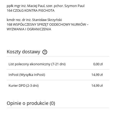
ppłk mgr inż. Maciej Paul, szer. pchor. Szymon Paul
164 CZOŁG KONTRA PIECHOTA
kmdr rez. dr inż. Stanisław Skrzyński
168 WSPÓŁCZESNY SPRZĘT ODDECHOWY NURKÓW –
WYZWANIA I OGRANICZENIA
Koszty dostawy
Cena nie zawiera ewentualnych kosztów płatności
List polecony ekonomiczny (7-21 dni)
0,00 zł
InPost
(Wysyłka InPost)
14,99 zł
Kurier DPD (2-3 dni)
14,99 zł
Opinie o produkcie (0)