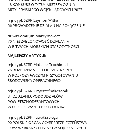
48 KONKURS O TYTUŁ MISTRZA OGNIA
ARTYLERYJSKIEGO WOJSK LĄDOWYCH 2023
mjr dypl. SZRP Szymon Witka
66 PROWADZENIE DZIAŁAŃ NA POŁĄCZENIE
dr Sławomir Jan Maksymowicz
70 NIESZABLONOWOŚĆ DZIAŁANIA
W BITWACH MORSKICH STAROŻYTNOŚCI
NAJLEPSZY ARTYKUŁ
mjr dypl. SZRP Mateusz Trochimiuk
76 ROZPOZNANIE GEOPRZESTRZENNE
W ROZPOZNAWCZYM PRZYGOTOWANIU
ŚRODOWISKA OPERACYJNEGO
mjr dypl. SZRP Krzysztof Wieczorek
84 DZIAŁANIA PODODDZIAŁÓW
POWIETRZNODESANTOWYCH
W UGRUPOWANIU PRZECIWNIKA
mjr dypl. SZRP Paweł Szpiega
90 POLSKIE ORGANY CYBERBEZPIECZEŃSTWA
ORAZ WYBRANYCH PAŃSTW SOJUSZNICZYCH