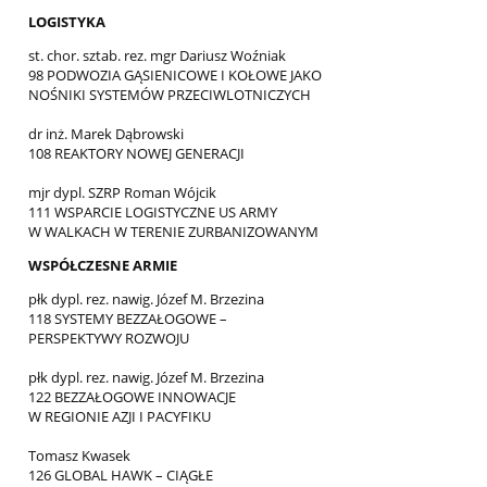
LOGISTYKA
st. chor. sztab. rez. mgr Dariusz Woźniak
98 PODWOZIA GĄSIENICOWE I KOŁOWE JAKO
NOŚNIKI SYSTEMÓW PRZECIWLOTNICZYCH
dr inż. Marek Dąbrowski
108 REAKTORY NOWEJ GENERACJI
mjr dypl. SZRP Roman Wójcik
111 WSPARCIE LOGISTYCZNE US ARMY
W WALKACH W TERENIE ZURBANIZOWANYM
WSPÓŁCZESNE ARMIE
płk dypl. rez. nawig. Józef M. Brzezina
118 SYSTEMY BEZZAŁOGOWE –
PERSPEKTYWY ROZWOJU
płk dypl. rez. nawig. Józef M. Brzezina
122 BEZZAŁOGOWE INNOWACJE
W REGIONIE AZJI I PACYFIKU
Tomasz Kwasek
126 GLOBAL HAWK – CIĄGŁE