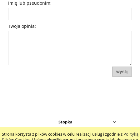
Imię lub pseudonim:
Twoja opinia:
wyślij
Stopka
Strona korzysta z plików cookies w celu realizacji usług i zgodnie z
Polityką
pokaż pełną wersję strony
Plików Cookies
. Możesz określić warunki przechowywania lub dostępu do