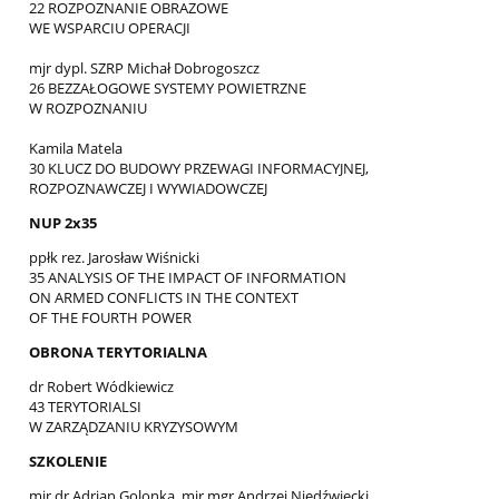
22 ROZPOZNANIE OBRAZOWE
WE WSPARCIU OPERACJI
mjr dypl. SZRP Michał Dobrogoszcz
26 BEZZAŁOGOWE SYSTEMY POWIETRZNE
W ROZPOZNANIU
Kamila Matela
30 KLUCZ DO BUDOWY PRZEWAGI INFORMACYJNEJ,
ROZPOZNAWCZEJ I WYWIADOWCZEJ
NUP 2x35
ppłk rez. Jarosław Wiśnicki
35 ANALYSIS OF THE IMPACT OF INFORMATION
ON ARMED CONFLICTS IN THE CONTEXT
OF THE FOURTH POWER
OBRONA TERYTORIALNA
dr Robert Wódkiewicz
43 TERYTORIALSI
W ZARZĄDZANIU KRYZYSOWYM
SZKOLENIE
mjr dr Adrian Golonka, mjr mgr Andrzej Niedźwiecki