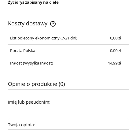
Życiorys zapisany na ciele
Koszty dostawy
Cena nie zawiera ewentualnych kosztów płatności
List polecony ekonomiczny (7-21 dni)
0,00 zł
Poczta Polska
0,00 zł
InPost
(Wysyłka InPost)
14,99 zł
Opinie o produkcie (0)
Imię lub pseudonim:
Twoja opinia: