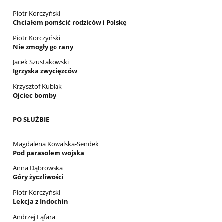
Piotr Korczyński
Chciałem pomścić rodziców i Polskę
Piotr Korczyński
Nie zmogły go rany
Jacek Szustakowski
Igrzyska zwycięzców
Krzysztof Kubiak
Ojciec bomby
PO SŁUŻBIE
Magdalena Kowalska-Sendek
Pod parasolem wojska
Anna Dąbrowska
Góry życzliwości
Piotr Korczyński
Lekcja z Indochin
Andrzej Fąfara