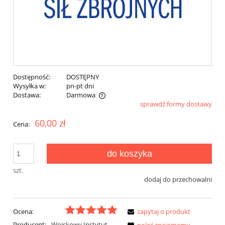
Dostępność:
DOSTĘPNY
Wysyłka w:
pn-pt dni
Dostawa:
Darmowa
sprawdź formy dostawy
Cena nie zawiera ewentualnych kosztów płatności
60,00 zł
Cena:
do koszyka
szt.
dodaj do przechowalni
Ocena:
zapytaj o produkt
Producent:
Wojskowy Instytut
poleć znajomemu