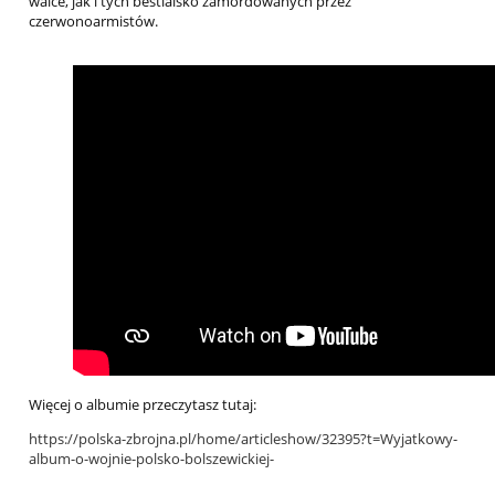
walce, jak i tych bestialsko zamordowanych przez
czerwonoarmistów.
Więcej o albumie przeczytasz tutaj:
https://polska-zbrojna.pl/home/articleshow/32395?t=Wyjatkowy-
album-o-wojnie-polsko-bolszewickiej-