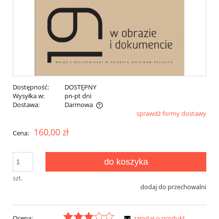
Dostępność:
DOSTĘPNY
Wysyłka w:
pn-pt dni
Dostawa:
Darmowa
sprawdź formy dostawy
Cena nie zawiera ewentualnych kosztów płatności
160,00 zł
Cena:
do koszyka
szt.
dodaj do przechowalni
Ocena:
zapytaj o produkt