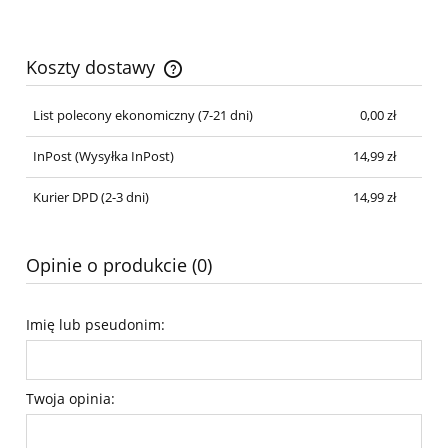
Koszty dostawy
Cena nie zawiera ewentualnych kosztów płatności
List polecony ekonomiczny (7-21 dni)
0,00 zł
InPost
(Wysyłka InPost)
14,99 zł
Kurier DPD (2-3 dni)
14,99 zł
Opinie o produkcie (0)
Imię lub pseudonim:
Twoja opinia: