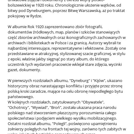
bolszewickiej w 1920 roku. Chronologicznie ułożenie wątków, od
bitwy pod Dyneburgiem, poprzez Bitwę Warszawską, aż po traktat
pokojowy w Rydze.
W albumie Rok 1920 zaprezentowano zbiór fotografii,
dokumentów źródłowych, map, planów i szkiców stanowiących
część zbiorów archiwalnych oraz ikonograficznych zachowanych w
archiwach i bibliotekach w Polsce i za granicą. Autorzy wybrali te
najbardziej interesujące, reprezentatywne i efektowne. Zostały one
przedstawiane w atrakcyjnej, stylizowanej szacie graficznej, w stylu
z epoki, właśnie jakby sięgnąć po stary album, do którego
uczestnik tych wydarzeń pracowicie wklejał stare zdjęcia, wycinki
gazet, dokumenty.
W pierwszych rozdziałach albumu, "Dyneburg" i "Kijów", ukazano
historyczny obraz narastającego konfliktu i przyjęte przez stronę
polską kroki zaradcze, mające na celu obronę niepodległego bytu
państwowego.
W kolejnych rozdziałach, zatytułowanych "Obywatele",
"Ochotnicy", "Wywiad", "Broń", została ukazana praca narodu
polskiego nad stworzeniem płaszczyzny porozumienia całego
społeczeństwa i podjęciem wielkiego wysiłku mobilizacyjnego.
Ostatni rozdział albumu, "Polegli", poświęcono upamiętnieniu
żołnierzy poległych na frontach tej wojny, zarówno tych zabitych w