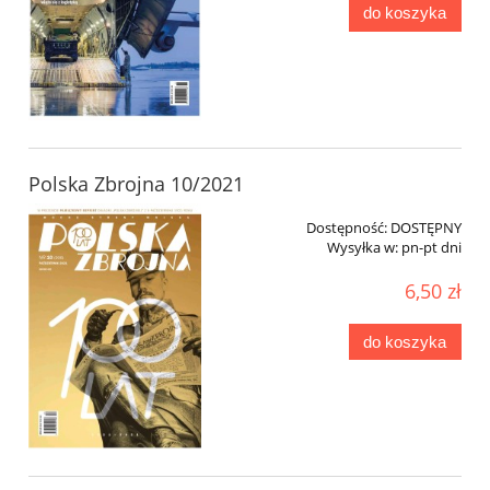
do koszyka
Polska Zbrojna 10/2021
Dostępność:
DOSTĘPNY
Wysyłka w:
pn-pt dni
6,50 zł
do koszyka