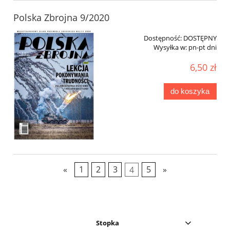
Polska Zbrojna 9/2020
Dostępność:
DOSTĘPNY
Wysyłka w:
pn-pt dni
6,50 zł
do koszyka
«
1
2
3
4
5
»
Stopka